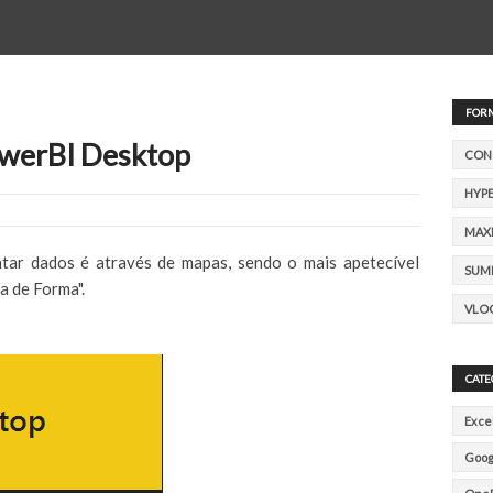
FOR
owerBI Desktop
CON
HYPE
MAXI
ar dados é através de mapas, sendo o mais apetecível
SUM
a de Forma".
VLO
CATE
Exce
Goog