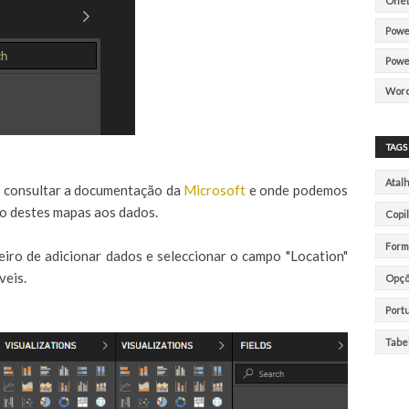
OneD
Powe
Powe
Wor
TAGS
Atal
 consultar a documentação da
Microsoft
e onde podemos
o destes mapas aos dados.
Copil
Form
ro de adicionar dados e seleccionar o campo "Location"
veis.
Opç
Port
Tabe