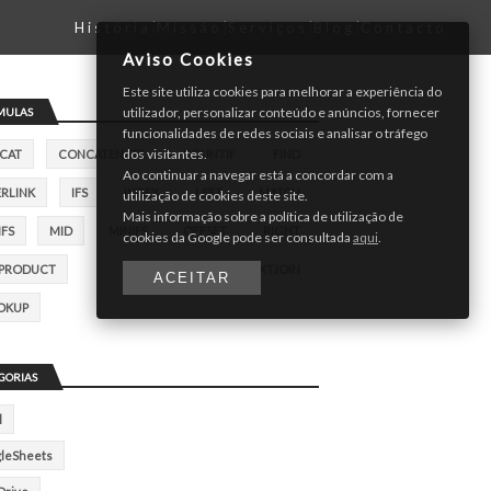
História
|
Missão
|
Serviços
|
Blog
|
Contacto
Aviso Cookies
Este site utiliza cookies para melhorar a experiência do
utilizador, personalizar conteúdo e anúncios, fornecer
MULAS
funcionalidades de redes sociais e analisar o tráfego
dos visitantes.
CAT
CONCATENATE
COUNTIF
FIND
Ao continuar a navegar está a concordar com a
RLINK
IFS
INDEX
LEFT
MATCH
utilização de cookies deste site.
Mais informação sobre a política de utilização de
FS
MID
MINIFS
OFFSET
RIGHT
cookies da Google pode ser consultada
aqui
.
PRODUCT
SWITCH
TEXTJOIN
ACEITAR
OKUP
GORIAS
l
leSheets