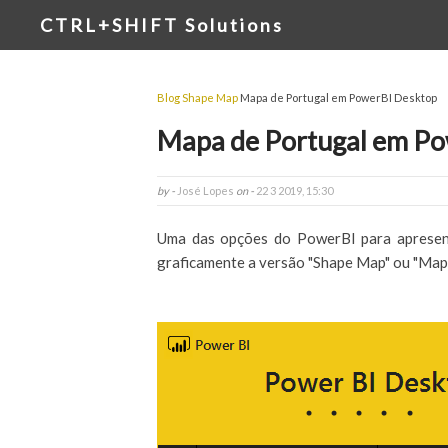
CTRL+SHIFT Solutions
Blog
Shape Map
Mapa de Portugal em PowerBI Desktop
Mapa de Portugal em P
by -
José Lopes
on -
22 3 2019, 15:30
Uma das opções do PowerBI para apresent
graficamente a versão "Shape Map" ou "Map