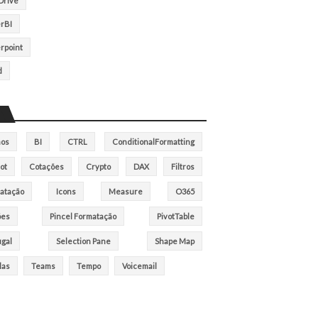
rive
rBI
rpoint
d
hos
BI
CTRL
ConditionalFormatting
ot
Cotações
Crypto
DAX
Filtros
atação
Icons
Measure
O365
ões
Pincel Formatação
PivotTable
ugal
Selection Pane
Shape Map
las
Teams
Tempo
Voicemail